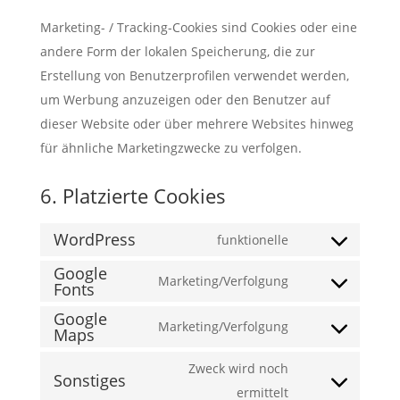
Marketing- / Tracking-Cookies sind Cookies oder eine
andere Form der lokalen Speicherung, die zur
Erstellung von Benutzerprofilen verwendet werden,
um Werbung anzuzeigen oder den Benutzer auf
dieser Website oder über mehrere Websites hinweg
für ähnliche Marketingzwecke zu verfolgen.
6. Platzierte Cookies
WordPress
funktionelle
Consent
Google
to
Marketing/Verfolgung
Fonts
Consent
service
Google
to
wordpress
Marketing/Verfolgung
Maps
Consent
service
to
google-
Zweck wird noch
Sonstiges
service
fonts
Consent
ermittelt