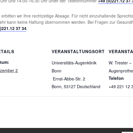
0 Uhr und 14:00-16:30 Uhr unter der Telefonnummer
+49 (0)221.12 37 
 erbitten wir Ihre rechtzeitige Absage. Für nicht einzuhaltende Sprech
ehr kann keine Haftung übernommen werden. Bei Fragen zur Gesundhei
0)221.12 37 34
.
ETAILS
VERANSTALTUNGSORT
VERANSTA
tum:
Universitäts-Augenklinik
W. Trester – I
zember 2
Bonn
Augenprothe
Telefon
Ernst-Abbe-Str. 2
Bonn
,
53127
Deutschland
+49 221 12 