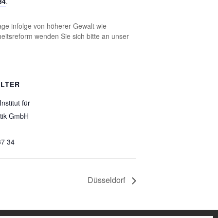
34
.
tage infolge von höherer Gewalt wie
tsreform wenden Sie sich bitte an unser
LTER
nstitut für
tik GmbH
37 34
Düsseldorf