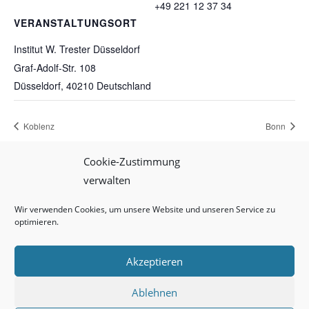
+49 221 12 37 34
VERANSTALTUNGSORT
Institut W. Trester Düsseldorf
Graf-Adolf-Str. 108
Düsseldorf
,
40210
Deutschland
Koblenz
Bonn
Cookie-Zustimmung
verwalten
Impressum
Datenschutz
Cookie-Richtlinie (EU)
Wir verwenden Cookies, um unsere Website und unseren Service zu
optimieren.
Akzeptieren
W. Trester – Institut für Augenprothetik GmbH
Ablehnen