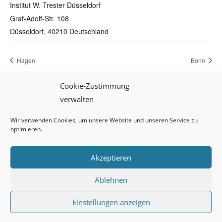
Institut W. Trester Düsseldorf
Graf-Adolf-Str. 108
Düsseldorf
,
40210
Deutschland
Hagen
Bonn
Cookie-Zustimmung
verwalten
Impressum
Datenschutz
Cookie-Richtlinie (EU)
Wir verwenden Cookies, um unsere Website und unseren Service zu
optimieren.
Akzeptieren
W. Trester – Institut für Augenprothetik GmbH
Ablehnen
Einstellungen anzeigen