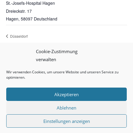
St.-Josefs-Hospital Hagen
Dreieckstr. 17
Hagen
,
58097
Deutschland
Düsseldorf
Cookie-Zustimmung
verwalten
Impressum
Datenschutz
Cookie-Richtlinie (EU)
Wir verwenden Cookies, um unsere Website und unseren Service zu
optimieren.
Akzeptieren
W. Trester – Institut für Augenprothetik GmbH
Ablehnen
Einstellungen anzeigen