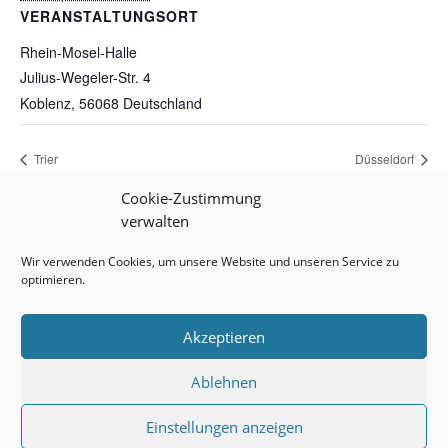
VERANSTALTUNGSORT
Rhein-Mosel-Halle
Julius-Wegeler-Str. 4
Koblenz
,
56068
Deutschland
Trier
Düsseldorf
Cookie-Zustimmung
verwalten
Impressum
Datenschutz
Cookie-Richtlinie (EU)
Wir verwenden Cookies, um unsere Website und unseren Service zu
optimieren.
Akzeptieren
W. Trester – Institut für Augenprothetik GmbH
Ablehnen
Einstellungen anzeigen