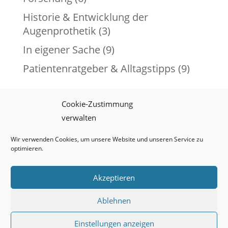
Historie & Entwicklung der
Augenprothetik
(3)
In eigener Sache
(9)
Patientenratgeber & Alltagstipps
(9)
Cookie-Zustimmung
verwalten
Impressum
Datenschutz
Cookie-Richtlinie (EU)
Wir verwenden Cookies, um unsere Website und unseren Service zu
optimieren.
Akzeptieren
W. Trester – Institut für Augenprothetik GmbH
Ablehnen
Einstellungen anzeigen