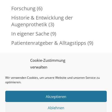
Forschung
(6)
Historie & Entwicklung der
Augenprothetik
(3)
In eigener Sache
(9)
Patientenratgeber & Alltagstipps
(9)
Cookie-Zustimmung
verwalten
Impressum
Datenschutz
Cookie-Richtlinie (EU)
Wir verwenden Cookies, um unsere Website und unseren Service zu
optimieren.
Akzeptieren
W. Trester – Institut für Augenprothetik GmbH
Ablehnen