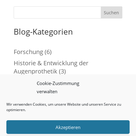
Suchen
Blog-Kategorien
Forschung
(6)
Historie & Entwicklung der
Augenprothetik
(3)
In eigener Sache
(9)
Cookie-Zustimmung
verwalten
Patientenratgeber & Alltagstipps
(9)
Wir verwenden Cookies, um unsere Website und unseren Service zu
optimieren.
Impressum
Datenschutz
Akzeptieren
Cookie-Richtlinie (EU)